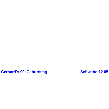
IMG-20260512-WA0000
Text
Gerhard's 90. Geburtstag
Schwabo 12.05