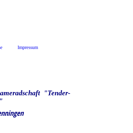
se
Impressum
meradschaft "Tender-
"
enningen