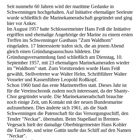
Seit nunmehr 60 Jahren wird der maritime Gedanke in
Schwenningen hochgehalten. Auf Initiative ehemaliger Seeleute
wurde schließlich die Marinekameradschaft gegründet und ging
hier vor Anker.
Im August 1957 hatte Schlossermeister Hans Feiß die Initiative
ergriffen und ehemalige Angehörige der Marine zu einem ersten
Treffen ins Schwenninger Gasthaus "Zum Waldhorn"
eingeladen. 17 Interessierte trafen sich, die an jenem Abend
gleich einen Gründungsausschuss bildeten. Die
Gründungsversammlung fand schließlich am Dienstag, 10.
September 1957, mit 23 ehemaligen Marinekameraden wieder
im "Waldhorn" statt. Zum Vorsitzenden wurde Hans Feiß
gewählt, Stellvertreter war Walter Helm, Schriftführer Walter
Vosseler und Kassenführer Leopold Roßkopf.
Schon 1960 fand das erste Marinetreffen statt. Dieses Jahr ist
für die Vereinschronik zudem noch interessant, da der Shanty-
Chor gegründet wurde. Die Marinekameradschaft brauchte
noch einige Zeit, um Kontakt mit der neuen Bundesmarine
aufzunehmen. Dies änderte sich 1961, als die Stadt
Schwenningen die Patenschaft für das Versorgungsschiff, den
Tender "Neckar", übernahm. Beim Stapellauf in Bremen-
Vegesack hielt der damalige Oberbürgermeister Hans Kohler
die Taufrede, und seine Gattin taufte das Schiff auf den Namen
"Neckar".