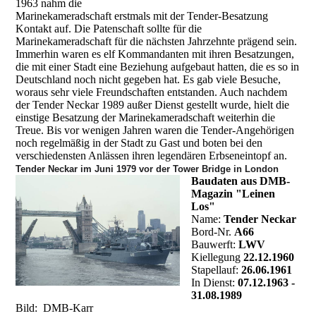
1963 nahm die
Marinekameradschaft erstmals mit der Tender-Besatzung
Kontakt auf. Die Patenschaft sollte für die
Marinekameradschaft für die nächsten Jahrzehnte prägend sein.
Immerhin waren es elf Kommandanten mit ihren Besatzungen,
die mit einer Stadt eine Beziehung aufgebaut hatten, die es so in
Deutschland noch nicht gegeben hat. Es gab viele Besuche,
woraus sehr viele Freundschaften entstanden. Auch nachdem
der Tender Neckar 1989 außer Dienst gestellt wurde, hielt die
einstige Besatzung der Marinekameradschaft weiterhin die
Treue. Bis vor wenigen Jahren waren die Tender-Angehörigen
noch regelmäßig in der Stadt zu Gast und boten bei den
verschiedensten Anlässen ihren legendären Erbseneintopf an.
Tender Neckar im Juni 1979 vor der Tower Bridge in London
Baudaten aus DMB-
Magazin "Leinen
Los"
Name:
Tender Neckar
Bord-Nr.
A66
Bauwerft:
LWV
Kiellegung
22.12.1960
Stapellauf:
26.06.1961
In Dienst:
07.12.1963 -
31.08.1989
Bild: DMB-Karr