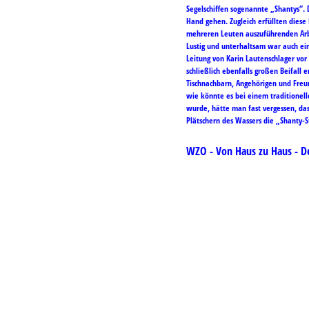
Segelschiffen sogenannte „Shantys“. D
Hand gehen. Zugleich erfüllten diese
mehreren Leuten auszuführenden Arb
Lustig und unterhaltsam war auch ei
Leitung von Karin Lautenschlager vo
schließlich ebenfalls großen Beifall 
Tischnachbarn, Angehörigen und Fre
wie könnte es bei einem traditionell
wurde, hätte man fast vergessen, da
Plätschern des Wassers die „Shanty-
WZO - Von Haus zu 