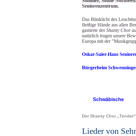
Sommer, Sonne Nordsees
Seniorenzentrum.
Das Blinklicht des Leuchttu
fleißige Hände aus allen Be
gastierte der
Shanty Chor au
natürlich trugen unsere Bew
Europa mit der "Musikgrupp
Oskar-Saier-Ha
Bürgerhei
Schw
Der Shanty Chor „Tender“ b
Lieder von Seh