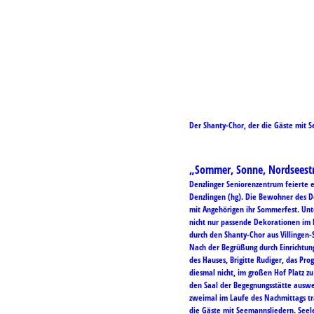
20240703 - Chor1
Der Shanty-Chor, der die Gäste mit S
„Sommer, Sonne, Nordsees
Denzlinger Seniorenzentrum feierte 
Denzlingen (hg). Die Bewohner des 
mit Angehörigen ihr Sommerfest. Un
nicht nur passende Dekorationen im 
durch den Shanty-Chor aus Villingen
Nach der Begrüßung durch Einrichtungs
des Hauses, Brigitte Rudiger, das P
diesmal nicht, im großen Hof Platz z
den Saal der Begegnungsstätte ausw
zweimal im Laufe des Nachmittags tr
die Gäste mit Seemannsliedern. Seele