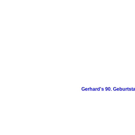
IMG-20260512-WA0000
Text
Gerhard's 90. Geburts