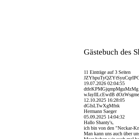
Gästebuch des S
11 Einträge auf 3 Seiten
JZYhpuTyQZYtSyuCqrI
19.07.2026
02:04:55
dtfeKPMGjqmpMguMzMg
wJayIlLcEwdB dOzWsgme
12.10.2025
16:28:05
dGIsLTwXgMfnk
Hermann Saeger
05.09.2025
14:04:32
Hallo Shanty's,
ich bin von den "Neckar-­Knu
Man kann uns auch über uns